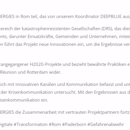
ERGIES in Rom teil, das von unserem Koordinator DEEPBLUE aus
Bereich der katastrophenresistenten Gesellschaften (DRS), das di
ts, darunter Einsatzkräfte, Gemeinden und Unternehmen, mitein
gien führt das Projekt neue Innovationen ein, um die Ergebnisse
angegangener H2020-Projekte und bezieht bewährte Praktiken ein
a Réunion und Rotterdam wider.
as sich mit innovativen Kanälen und Kommunikation befasst und u
er Krisenkommunikation untersucht. Mit den Ergebnissen aus de
Krisenkommunikation ein.
NERGIES die Zusammenarbeit mit vertrauten Projektpartnern for
Digitale #Transformation #Rom #Paderborn #Gefahrenabwehr