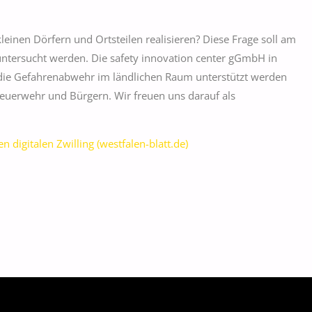
kleinen Dörfern und Ortsteilen realisieren? Diese Frage soll am
untersucht werden. Die safety innovation center gGmbH in
r die Gefahrenabwehr im ländlichen Raum unterstützt werden
uerwehr und Bürgern. Wir freuen uns darauf als
digitalen Zwilling (westfalen-blatt.de)