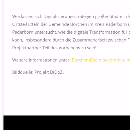
Wie lassen sich Digitalisierungsstrategien großer Städte in 
Ortsteil Etteln der Gemeinde Borchen im Kreis Paderborn 
Paderborn untersucht, wie die digitale Transformation fü
kann, insbesondere durch die Zusammenarbeit zwischen Fe
Projektpartner Teil des Vorhabens zu sein!
Weitere Informationen unter:
Borchen-Etteln bekommt einen 
Bildquelle: Projekt DiDoZ.