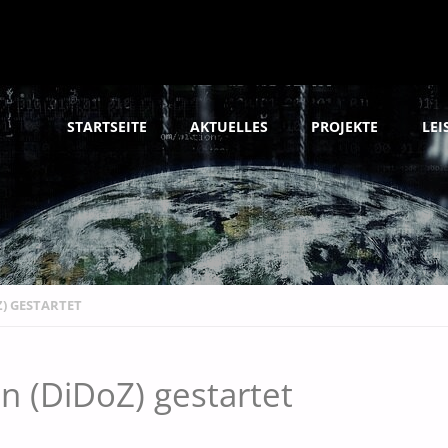
Skip
STARTSEITE
AKTUELLES
PROJEKTE
LE
to
content
Z) GESTARTET
eln (DiDoZ) gestartet