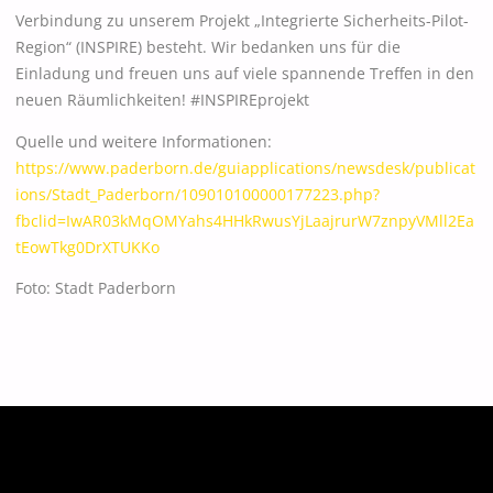
Verbindung zu unserem Projekt „Integrierte Sicherheits-Pilot-
Region“ (INSPIRE) besteht. Wir bedanken uns für die
Einladung und freuen uns auf viele spannende Treffen in den
neuen Räumlichkeiten! #INSPIREprojekt
Quelle und weitere Informationen:
https://www.paderborn.de/guiapplications/newsdesk/publicat
ions/Stadt_Paderborn/109010100000177223.php?
fbclid=IwAR03kMqOMYahs4HHkRwusYjLaajrurW7znpyVMll2Ea
tEowTkg0DrXTUKKo
Foto: Stadt Paderborn