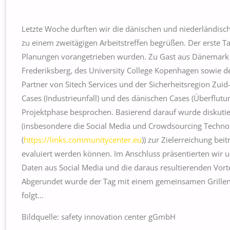
Letzte Woche durften wir die dänischen und niederländisc
zu einem zweitägigen Arbeitstreffen begrüßen. Der erste T
Planungen vorangetrieben wurden. Zu Gast aus Dänemar
Frederiksberg, des University College Kopenhagen sowie 
Partner von Sitech Services und der Sicherheitsregion Zui
Cases (Industrieunfall) und des dänischen Cases (Überflutu
Projektphase besprochen. Basierend darauf wurde diskutier
(insbesondere die Social Media und Crowdsourcing Techno
(
https://links.communitycenter.eu
)) zur Zielerreichung be
evaluiert werden können. Im Anschluss präsentierten wir u
Daten aus Social Media und die daraus resultierenden Vorte
Abgerundet wurde der Tag mit einem gemeinsamen Grillen 
folgt…
Bildquelle: safety innovation center gGmbH